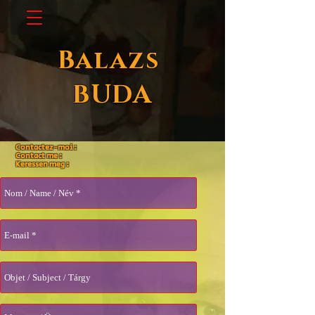
Balazs
BUDA
Contactez-moi :
Contact me :
Keressen meg :