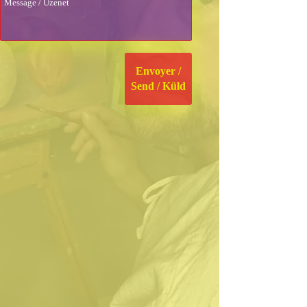
Envoyer /
Send / Küld